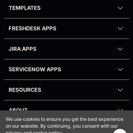
All themes
GDPR Compliance for Zendesk
TEMPLATES
Theme Installation
Video Reply for Zendesk
Zendesk Email Templates
Theme Branding
Kanban Pro
FRESHDESK APPS
All Zendesk Guide Functions
Purge My Zendesk
Email Tracking for Freshdesk
NPS and Survey
JIRA APPS
Suite Pro
Proactive Campaigns for Jira
CRM and Deals
SERVICENOW APPS
Partners
RESOURCES
Blog
ABOUT
Knowledge Base
We use cookies to ensure you get the best experience
Consumer protection
Webinars
on our website. By continuing, you consent with our
INFORMATION
privacy
and
cookie policy