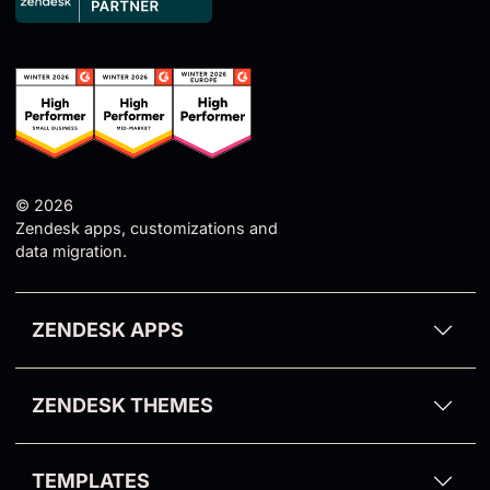
© 2026
Zendesk apps, customizations and
data migration.
ZENDESK APPS
Proactive Campaigns for Zendesk
ZENDESK THEMES
Email Tracking for Zendesk
All themes
GDPR Compliance for Zendesk
TEMPLATES