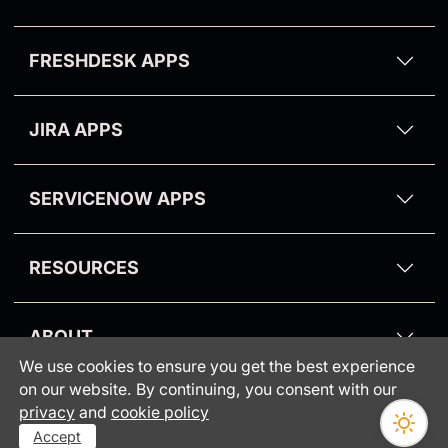
Theme Installation
Video Reply for Zendesk
Zendesk Email Templates
Theme Branding
Kanban Pro
FRESHDESK APPS
All Zendesk Guide Functions
Purge My Zendesk
Email Tracking for Freshdesk
NPS and Survey
JIRA APPS
Suite Pro
Proactive Campaigns for Jira
CRM and Deals
SERVICENOW APPS
Partners
RESOURCES
Blog
ABOUT
Knowledge Base
We use cookies to ensure you get the best experience
Consumer protection
Webinars
on our website. By continuing, you consent with our
INFORMATION
•
privacy
and
cookie policy
GrowthDot vs Copenhagen
Status
Accept