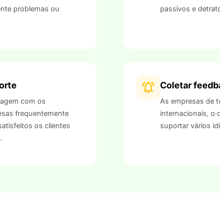
ente problemas ou
passivos e detrat
orte
Coletar feedb
eragem com os
As empresas de t
esas frequentemente
internacionais, o
tisfeitos os clientes
suportar vários i
.