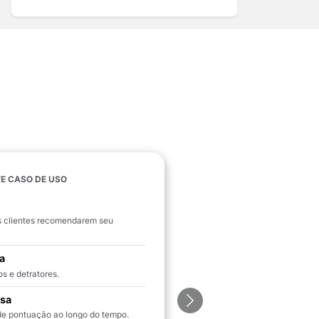
TE CASO DE USO
s clientes recomendarem seu
a
s e detratores.
isa
Próximo
 pontuação ao longo do tempo.