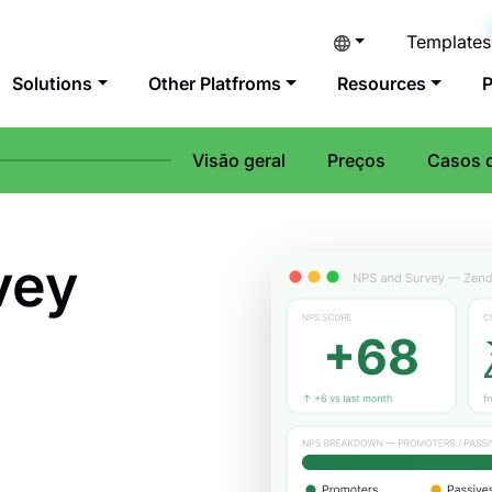
Templates
Solutions
Other Platfroms
Resources
P
Visão geral
Preços
Casos 
vey