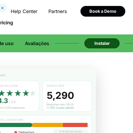
Help Center
Partners
Book a Demo
ricing
de uso
Avaliações
Instalar