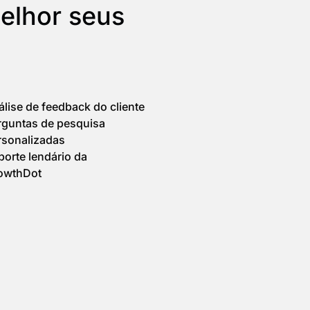
elhor seus
lise de feedback do cliente
rguntas de pesquisa
rsonalizadas
porte lendário da
owthDot