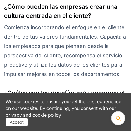
¿Cómo pueden las empresas crear una
cultura centrada en el cliente?
Comienza incorporando el enfoque en el cliente
dentro de tus valores fundamentales. Capacita a
los empleados para que piensen desde la
perspectiva del cliente, recompensa el servicio
proactivo y utiliza los datos de los clientes para
impulsar mejoras en todos los departamentos.
¿Cuáles son los desafíos más comunes al
adoptar un enfoque centrado en el
We use cookies to ensure you get the best experience
on our website. By continuing, you consent with our
cliente?
privacy
and
cookie policy
Algunas empresas tienen dificultades con datos
Accept