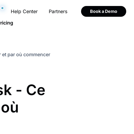
Help Center
Partners
Book a Demo
ricing
er et par où commencer
k - Ce
 où